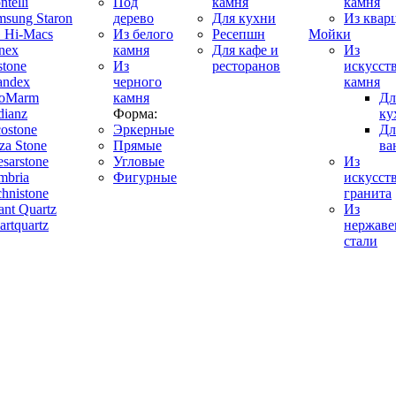
telli
Под
камня
камня
msung Staron
дерево
Для кухни
Из квар
 Hi-Macs
Из белого
Ресепшн
Мойки
nex
камня
Для кафе и
Из
stone
Из
ресторанов
искусст
andex
черного
камня
oMarm
камня
Дл
dianz
Форма:
ку
costone
Эркерные
Дл
za Stone
Прямые
ва
sarstone
Угловые
Из
mbria
Фигурные
искусст
hnistone
гранита
ant Quartz
Из
rtquartz
нержав
стали