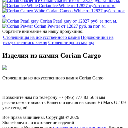
Corian Glacier Ice
от 12827 руб. за пог. м.
Corian Ice White
от 12827 руб. за пог. м.
Corian Cameo White
от 12827 руб. за пог.
м.
Corian Pearl gray
от 12827 руб. за пог. м.
Corian Pewter
от 12827 руб. за пог. м.
Обратите внимание на нашу продукцию:
Столешницы из искусственного камня
Подоконники из
искусственного камня
Столешницы из кварца
Изделия из камня Corian Cargo
Столешница из искусственного камня Corian Cargo
Позвоните нам по телефону
+7 (495) 777-83-56
и мы
рассчитаем стоимость Вашего изделия из камня
Hi Macs G-109
уже сегодня!
Все права защищены. Copyright © 2026
Stonestone.ru - изготовление изделий
из камня в Воскресенске:
столешницы
,
подоконники
, барные