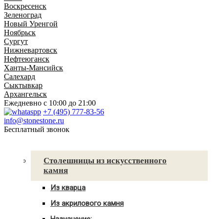
Воскресенск
Зеленоград
Новый Уренгой
Ноябрьск
Сургут
Нижневартовск
Нефтеюганск
Ханты-Мансийск
Салехард
Сыктывкар
Архангельск
Ежедневно
с 10:00 до 21:00
+7 (495) 777-83-56
info@stonestone.ru
Бесплатный звонок
Каталог товаров
Столешницы из искусственного
камня
Из кварца
Для кухни
Из акрилового камня
Для ванны
Для кухни
С мойкой
Назначение: