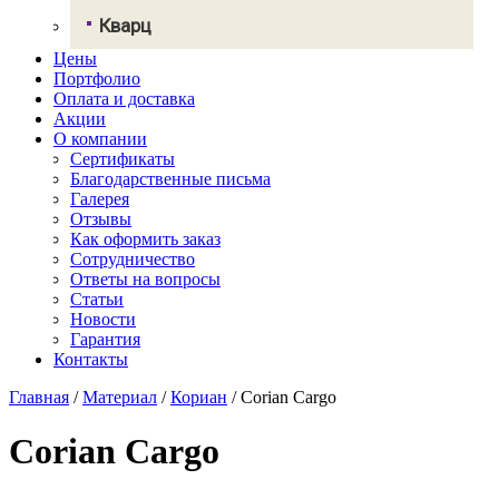
Грандекс
Кварц
NeoMarm
Хай-макс
Цены
Авант Кварц
Старон
Портфолио
СмартКварц
Ханекс
Оплата и доставка
Цезарьстоун
Акрилика
Акции
Радианз
Кориан
О компании
Викостон
Монтелли
Сертификаты
Технистон
Тристоун
Благодарственные письма
Камбрия
Галерея
Плазастон
Отзывы
Как оформить заказ
Сотрудничество
Ответы на вопросы
Статьи
Новости
Гарантия
Контакты
Главная
/
Материал
/
Кориан
/
Corian Cargo
Corian Cargo