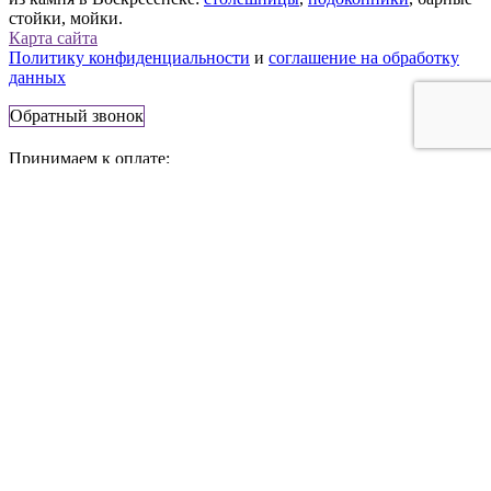
стойки, мойки.
Карта сайта
Политику конфиденциальности
и
соглашение на обработку
данных
Обратный звонок
Принимаем к оплате:
140200, Россия, г. Воскресенск,
площадь Ленина, 5
Телефон:
+7 (495) 777-83-56
E-mail:
info@stonestone.ru
Сайт носит информационный характер и не является
публичной офертой. Стоимость товаров, их наличие и
подробные характеристики уточняйте у представителей
компании StoneStone, используя средства связи, указанные на
сайте.
x