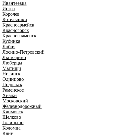
Ивантеевка
Истра
Королев
Котельники
Красноармейск
Красногорск
Краснознаменск
Кубинка
Лобня
Лосино-Петровский
Лыткарино
Люберцы
Мытищи
Ногинск
Одинцово
Подольск
Раменское
Химки
Московский
Железнодорожный
Климовск
Щелково
Голицыно
Коломна
Клин