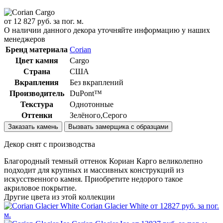
от
12 827
руб. за пог. м.
О наличии данного декора уточняйте информацию у наших
менеджеров
Бренд материала
Corian
Цвет камня
Cargo
Страна
США
Вкрапления
Без вкраплений
Производитель
DuPont™
Текстура
Однотонные
Оттенки
Зелёного,Серого
Заказать камень
Вызвать замерщика с образцами
Декор снят с производства
Благородный темный оттенок Кориан Карго великолепно
подходит для крупных и массивных конструкций из
искусственного камня. Приобретите недорого такое
акриловое покрытие.
Другие цвета из этой коллекции
Corian Glacier White
от 12827 руб. за пог.
м.